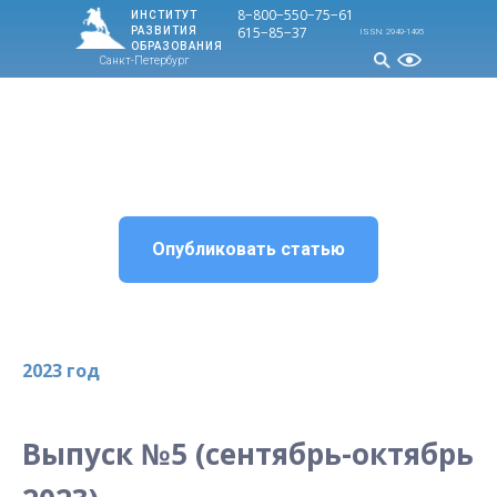
8−800−550−75−
61
ИНСТИТУТ
615−85−37
РАЗВИТИЯ
ISSN: 2949-1495
ОБРАЗОВАНИЯ
Санкт-Петербург
МЕНЮ
Опубликовать статью
2023 год
Выпуск №5 (сентябрь-октябрь