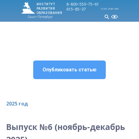
8−800−550−75−
61
ИНСТИТУТ
615−85−37
РАЗВИТИЯ
ISSN: 2949-1495
ОБРАЗОВАНИЯ
Санкт-Петербург
МЕНЮ
Опубликовать статью
2025 год
Выпуск №6 (ноябрь-декабрь