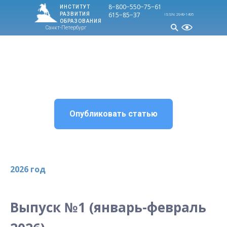
8−800−550−75−
61
ИНСТИТУТ
615−85−37
РАЗВИТИЯ
ISSN: 2949-1495
ОБРАЗОВАНИЯ
Санкт-Петербург
МЕНЮ
Опубликовать статью
2026 год
Выпуск №1 (январь-февраль