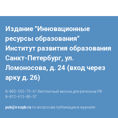
Издание "Инновационные
ресурсы образования"
Институт развития образования
Санкт-Петербург, ул.
Ломоносова, д. 24 (вход через
арку д. 26)
8−800−550−75−61 бесплатный звонок для регионов РФ
8−812−615−85−37
pub@irospb.ru
по вопросам публикации в журнале