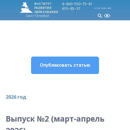
8−800−550−75−
61
ИНСТИТУТ
615−85−37
РАЗВИТИЯ
ISSN: 2949-1495
ОБРАЗОВАНИЯ
Санкт-Петербург
МЕНЮ
Опубликовать статью
2026 год
Выпуск №2 (март-апрель